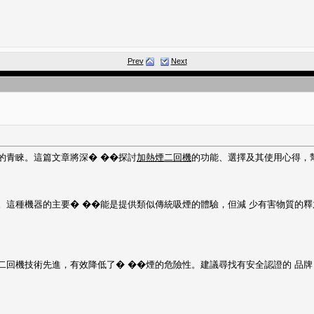
Prev
Next
的青睞。這篇文章將深� ��探討
加熱煙二回機
的功能、選擇及其使用心得，
。這種機器的主要� ��能是提供類似傳統吸煙的體驗，但減 少有害物質的
二回機技術先進，有效降低了� ��煙的危險性。建議尋找有安全認證的 品牌