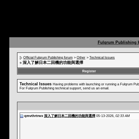
Fulqrum Publishing
Official Fulqrum Publishing forum
>
Other
>
Technical Issues
深入了解日本二回機的功能與選擇
Register
Technical Issues
Having problems with launching or running a Fulqrum Pu
For Fulqrum Publishing technical support, send us an email.
qmvthrtrwx
深入了解日本二回機的功能與選擇
05-13-2026,
02:33 AM