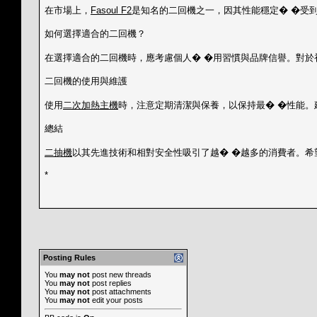
在市場上，
Fasoul F2
是知名的二回機之一，因其性能穩定� �受到
如何選擇適合的二回機？
在選擇適合的二回機時，應考慮個人� �用習慣與品牌信譽。對於
二回機的使用與維護
使用
二次加熱主機
時，注意定期清潔與保養，以保持最� �性能。
總結
二抽機
以其先進技術和相對安全性吸引了越� �越多的消費者。希
*
Posting Rules
You
may not
post new threads
You
may not
post replies
You
may not
post attachments
You
may not
edit your posts