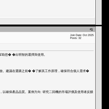
#
1
Join Date: Oct 2025
Posts: 32
幫助您� �出明智的選擇與使用。
釋放。建議在選購之前� �了解其工作原理，確保符合個人需求�
，以確保產品品質。案例方向: 研究二回機的市場評價及使用者反饋