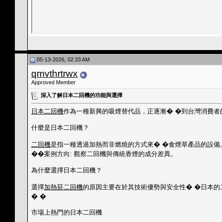
05-13-2026, 02:33 AM
qmvthrtrwx
Approved Member
深入了解日本二回機的功能與選擇
日本二回機
作為一種新興的吸煙替代品，正逐漸� �到台灣消費者
什麼是日本二回機？
二回機
是指一種透過加熱而非燃燒的方式來� �食煙草產品的設備
��案例方向: 觀察二回機與傳統香煙的成分差異。
為什麼選擇日本二回機？
選擇
加熱菸二回機
的原因主要在於其技術優勢與安全性� �日本的
� �
市場上熱門的日本二回機