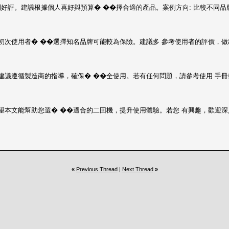
好評。建議根據個人喜好與預算� ��擇合適的產品。案例方向: 比較不同品
初次使用者� ��選擇知名品牌可能較為保險。建議多 參考使用者的評價，做
建議遵循製造商的指導，確保� ��全使用。若有任何問題，請參考使用 手冊
望本文能幫助您選� ��適合的二回機，提升使用體驗。若您 有興趣，歡迎
«
Previous Thread
|
Next Thread
»