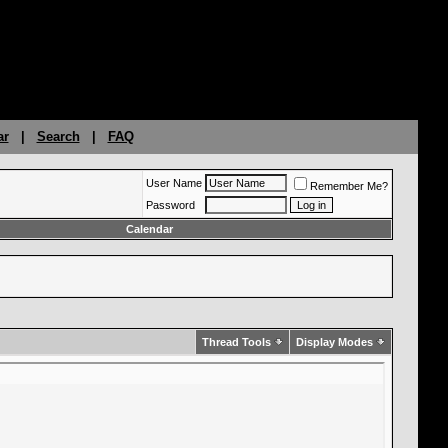
ar
|
Search
|
FAQ
User Name
Remember Me?
Password
Calendar
Thread Tools
Display Modes