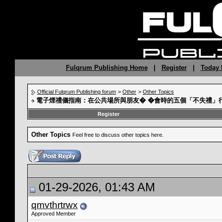
Fulqrum Publishing Home
|
Register
|
Today 
Official Fulqrum Publishing forum
>
Other
>
Other Topics
電子煙禮儀指南：在公共場所與朋友� �會時的五個「不失禮」
Register
Other Topics
Feel free to discuss other topics here.
01-29-2026, 01:43 AM
qmvthrtrwx
Approved Member