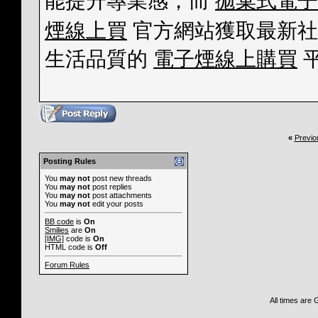
能提升專業感，而
拋棄式電子
煙線上買
官方網站獲取最新社
生活品質的
電子煙線上購買
«
Previo
Posting Rules
You
may not
post new threads
You
may not
post replies
You
may not
post attachments
You
may not
edit your posts
BB code
is
On
Smilies
are
On
[IMG]
code is
On
HTML code is
Off
Forum Rules
All times are