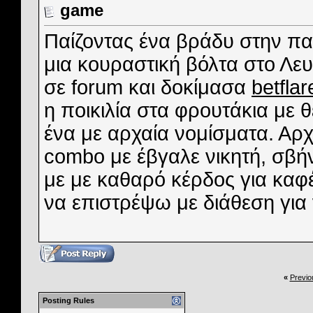
game
Παίζοντας ένα βράδυ στην πα
μια κουραστική βόλτα στο Λε
σε forum και δοκίμασα
betflar
η ποικιλία στα φρουτάκια με θ
ένα με αρχαία νομίσματα. Αρχ
combo με έβγαλε νικητή, σβή
με με καθαρό κέρδος για καφέ
να επιστρέψω με διάθεση για 
«
Previo
Posting Rules