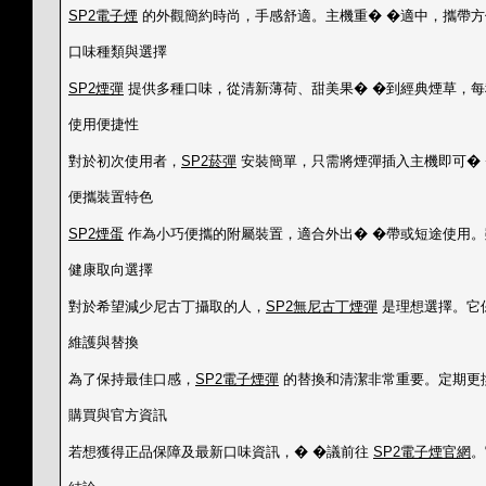
SP2電子煙
的外觀簡約時尚，手感舒適。主機重� �適中，攜帶方
口味種類與選擇
SP2煙彈
提供多種口味，從清新薄荷、甜美果� �到經典煙草，每
使用便捷性
對於初次使用者，
SP2菸彈
安裝簡單，只需將煙彈插入主機即可� 
便攜裝置特色
SP2煙蛋
作為小巧便攜的附屬裝置，適合外出� �帶或短途使用。
健康取向選擇
對於希望減少尼古丁攝取的人，
SP2無尼古丁煙彈
是理想選擇。它
維護與替換
為了保持最佳口感，
SP2電子煙彈
的替換和清潔非常重要。定期更
購買與官方資訊
若想獲得正品保障及最新口味資訊，� �議前往
SP2電子煙官網
。