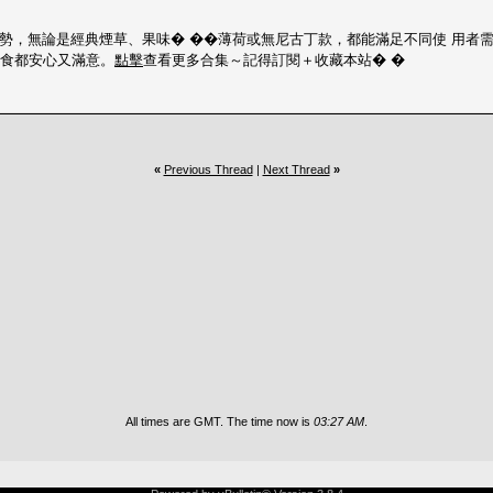
優勢，無論是經典煙草、果味� ��薄荷或無尼古丁款，都能滿足不同使 用者
吸食都安心又滿意。
點擊
查看更多合集～記得訂閱＋收藏本站� �
«
Previous Thread
|
Next Thread
»
All times are GMT. The time now is
03:27 AM
.