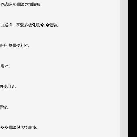
果也讓吸食體驗更加順暢。
由選擇，享受多樣化吸� �體驗。
提升 整體便利性。
食需求。
的使用者。
壽命。
 ��體驗與售後服務。