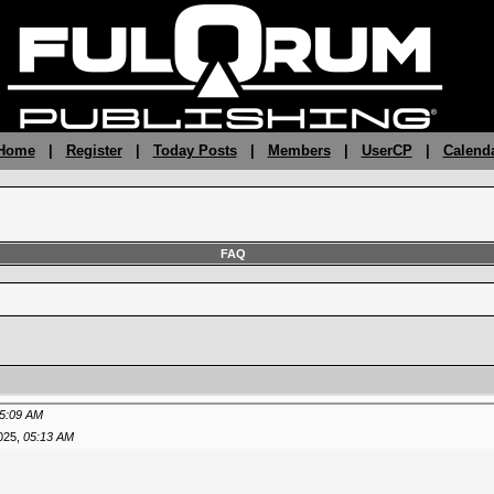
 Home
|
Register
|
Today Posts
|
Members
|
UserCP
|
Calend
FAQ
5:09 AM
025,
05:13 AM