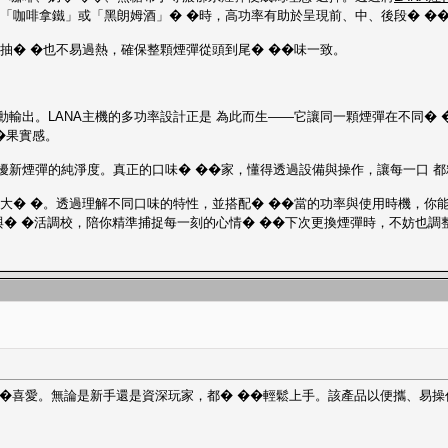
如「咖啡拿鐵」或「黑朗姆酒」� �時，高功率有助於呈現前、中、後段� �
抽� �也不易過熱，確保整顆煙彈從頭到尾� ��味一致。
動輸出。LANA主機的多功率設計正是 為此而生——它讓同一顆煙彈在不同� 
�果實感。
擾新煙彈的純淨度。真正的口味� ��家，懂得透過設備與操作，讓每一口 
大� �。透過理解不同口味的特性，並搭配� ��當的功率與使用時機，你能
與� �活調校，陪你精準捕捉每一刻的心情� ��下次更換煙彈時，不妨也調
�喜愛。無論是新手還是資深玩家，都� ��輕鬆上手。該產品以便攜、易操