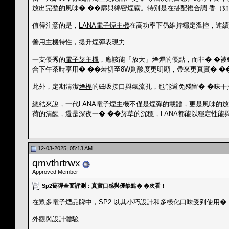
放出完整的風味� ��廓與綿密煙霧。特別是在搭配複合調 香（
值得注意的是，
LANA電子煙主機
在高功率下仍維持穩定溫控，連續
善用主機特性，提升煙彈表現力
一支優秀的
電子菸主機
，應該能「放大」煙彈的優點，而非� �被
合下午茶時享用� ��若切至8W則酸度更明顯，帶來更真實� �
此外，定期清潔
煙桿
的磁吸接口與氣流孔，也能避免殘留� �味干
總結來說，一代LANA
電子煙主機
不僅是煙彈的載體，更是風味的放
荷的清醒，還是深夜一� ��菸草的沉穩，LANA都能以穩定性能
12-03-2025, 05:13 AM
qmvthrtrwx
Approved Member
Sp2菸彈全面評測：真實口感與優缺點� �次看！
在眾多電子煙品牌中，
SP2
以其小巧設計和多樣化口味受到使用� 
外觀與設計體驗