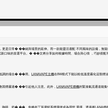
，更是日常� ��緒與場景的延伸。而一款能靈活適配 不同風味的設備，無疑
新口味的首選平台。� ��文將分享如何根據時間、場合與心情 ，巧妙搭配不
低調的場合� ��用。
LANAVAPE主機
在8W模式下能以較低溫度霧化這類煙
會因煙霧過� ��引起他人注意。此外，
LANAVAPE煙機
的緊湊氣流通道能集
、咖啡、奶� ��、焦糖布丁等濃郁系煙彈便成為理想 選擇。透過將
LANA煙