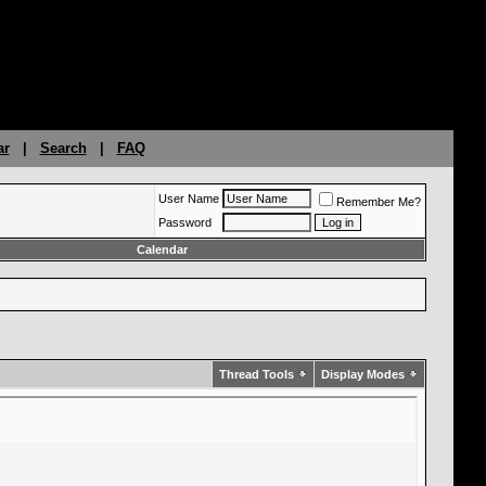
ar
|
Search
|
FAQ
User Name
Remember Me?
Password
Calendar
Thread Tools
Display Modes