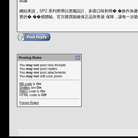
結論
總結來說，SP2 系列煙彈以便攜設計、多樣口味和簡� �操作為
實的� ��感體驗。官方購買能確保正品與售後 保障，讓每一次
Posting Rules
You
may not
post new threads
You
may not
post replies
You
may not
post attachments
You
may not
edit your posts
BB code
is
On
Smilies
are
On
[IMG]
code is
On
HTML code is
Off
Forum Rules