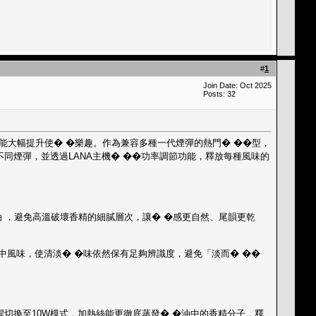
#
1
Join Date: Oct 2025
Posts: 32
能大幅提升使� �樂趣。作為兼容多種一代煙彈的熱門� ��型，
同煙彈，並透過LANA主機� ��功率調節功能，釋放每種風味的
油 ，避免高溫破壞香精的細膩層次，讓� �感更自然、尾韻更乾
中風味，使清淡� �味依然保有足夠辨識度，避免「淡而� ��
桿
切換至10W模式，加熱絲能更徹底蒸發� �油中的香精分子，釋