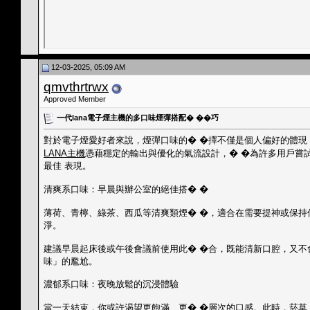
12-03-2025, 05:09 AM
qmvthrtrwx
Approved Member
一代lana電子煙主機的多口味煙彈搭配� ��巧
對於電子煙愛好者來說，煙彈口味的� �擇不僅是個人偏好的體現
LANA主機
憑藉穩定的輸出與優化的氣流設計，� �為許多用戶嘗試
最佳 表現。
清爽系口味：早晨與辦公室的絕佳搭� �
薄荷、青檸、綠茶、西瓜等清爽類煙� �，適合在需要提神或保持
淨。
建議早晨起床後或午後會議前使用此� �合，既能清新口腔，又不
味」的尷尬。
濃郁系口味：夜晚放鬆的沉浸體驗
當一天結束，你或許渴望更飽滿、更� �層次的口感。此時，菸草