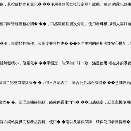
便，且按鍵操作直覺化� ��使用者無需繁複設定即可啟動。穩定 的霧化效
種口味皆經過精心調� ��，口感濃郁且層次分明。使用者可根 據個人喜好自
�用，無需額外操作。其高度兼容性也� ��不同主機的使用者能安心搭配，
雖然體積小，但霧化� ��果穩定，能保持口味一致，滿足使用 者在外的吸
保留了完整口感與香� �，但不含尼古丁，適合公共場合或健� ��意識較高
換煙� �、清理主機接觸點，能確保霧化均勻� ��口感穩定，延長主機使用
官方網站提供完整產品資料、使用� �南以及購買保障，確保使用者獲得最�