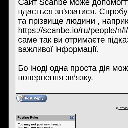
Сайт Scanbe може допомогти
вдається зв’язатися. Спробу
та прізвище людини , напр
https://scanbe.io/ru/people/n/
саме так ви отримаєте підказ
важливої інформації.
Бо іноді одна проста дія мо
повернення зв’язку.
«
Previo
Posting Rules
You
may not
post new threads
You
may not
post replies