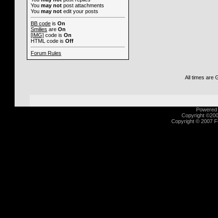
You
may not
post attachments
You
may not
edit your posts
BB code
is
On
Smilies
are
On
[IMG]
code is
On
HTML code is
Off
Forum Rules
All times are
Powered b
Copyright ©2000
Copyright © 2007 Fu