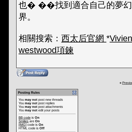
也� ��找到適合自己的夢
界。
相關搜索：
西太后官網
*
Vivi
westwood項鍊
«
Previo
Posting Rules
You
may not
post new threads
You
may not
post replies
You
may not
post attachments
You
may not
edit your posts
BB code
is
On
Smilies
are
On
[IMG]
code is
On
HTML code is
Off