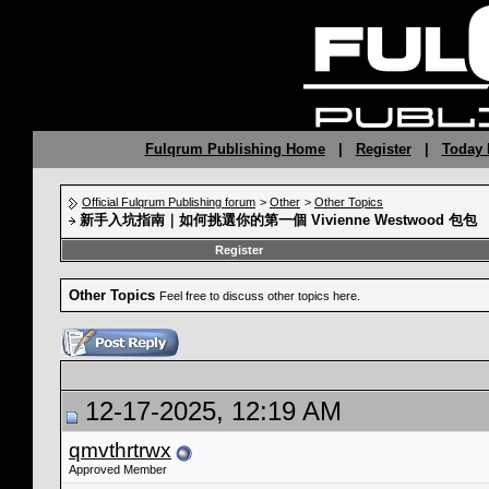
Fulqrum Publishing Home
|
Register
|
Today 
Official Fulqrum Publishing forum
>
Other
>
Other Topics
新手入坑指南｜如何挑選你的第一個 Vivienne Westwood 包包
Register
Other Topics
Feel free to discuss other topics here.
12-17-2025, 12:19 AM
qmvthrtrwx
Approved Member